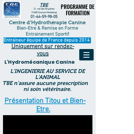
TBE
PROGRAMME DE
PROGRAMME DE
21, rue des Bruyères
FORMATION
FORMATION
91680 Courson Monteloup
01-64-59-98-05
Centre
d'Hydrothérapie Canine
Bien-Etre
& Remise en Forme
Entrainement Sportif
Entraineur équipe de France depuis 2014
Uniquement sur rendez-
vous
L'Hydromécanique Canine
L'INGENIERIE AU SERVICE DE
L'ANIMAL
TBE n'assure aucune prescription
ni soin vétérinaire.
Présentation Titou et Bien-
Etre.